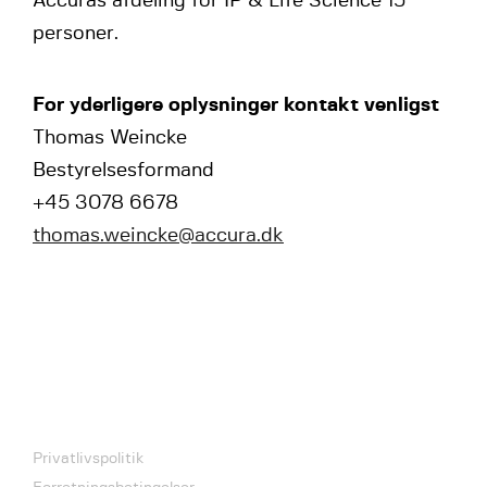
Accuras afdeling for IP & Life Science 15
personer.
For yderligere oplysninger kontakt venligst
Thomas Weincke
Bestyrelsesformand
+45 3078 6678
thomas.weincke@accura.dk
Privatlivspolitik