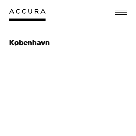
Gå
til
indhold
København