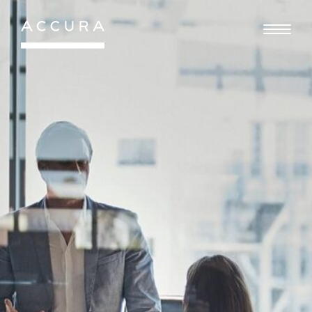
Gå
til
indhold