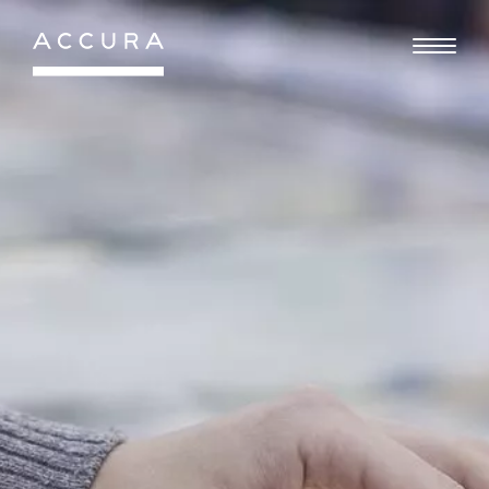
Gå
til
indhold