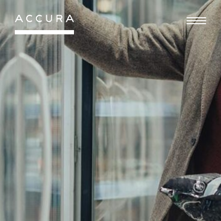
Gå
til
indhold