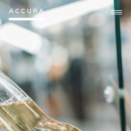
Gå
til
indhold