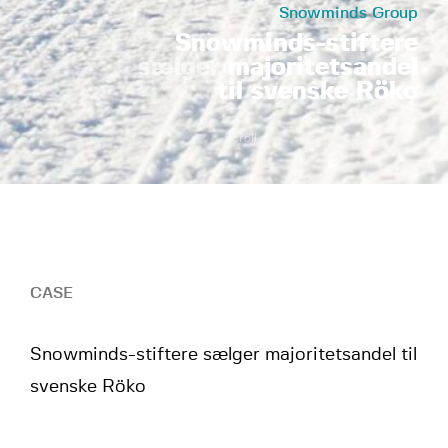
Snowminds Group
Snowminds-stiftere
sælger
majoritetsandel
til svenske Röko
Scroll
CASE
Snowminds-stiftere sælger majoritetsandel til
svenske Röko