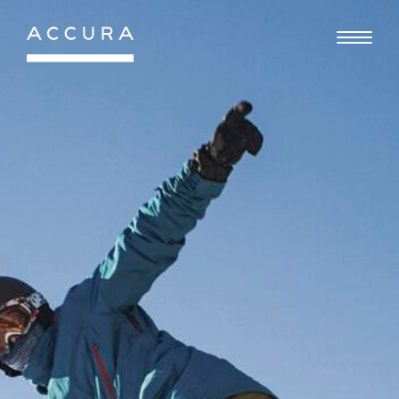
Gå
til
indhold