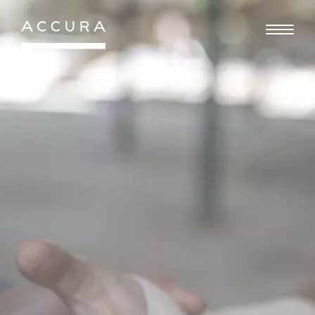
Gå
til
indhold