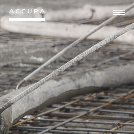
Gå
til
indhold