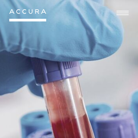
Gå
til
indhold