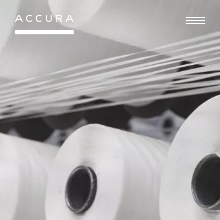
Gå
til
indhold