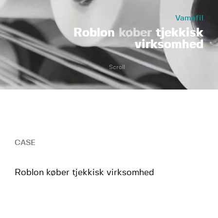
Vamafil
Roblon
køber
tjekkisk
virksomhed
Scroll
CASE
Roblon køber tjekkisk virksomhed