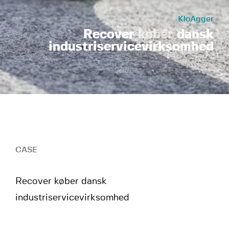
KloAgger
Recover
køber
dansk
industriservicevirksomhed
Scroll
CASE
Recover køber dansk
industriservicevirksomhed