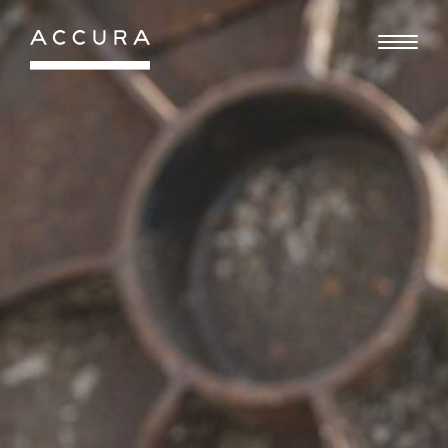
Gå
til
indhold