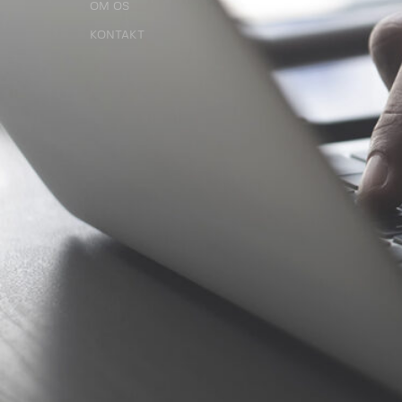
OM OS
OM OS
KONTAKT
KONTAKT