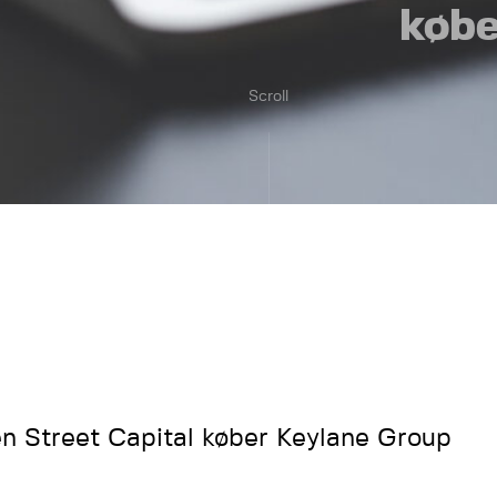
købe
Scroll
en Street Capital køber Keylane Group