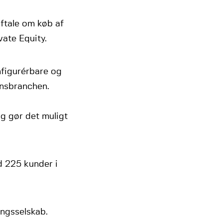
aftale om køb af
vate Equity.
nfigurérbare og
onsbranchen.
og gør det muligt
d 225 kunder i
ingsselskab.