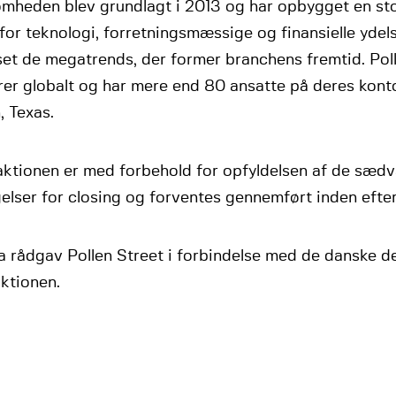
omheden blev grundlagt i 2013 og har opbygget en sto
for teknologi, forretningsmæssige og finansielle ydel
set de megatrends, der former branchens fremtid. Pol
rer globalt og har mere end 80 ansatte på deres kont
, Texas.
aktionen er med forbehold for opfyldelsen af de sædv
elser for closing og forventes gennemført inden efte
 rådgav Pollen Street i forbindelse med de danske de
ktionen.