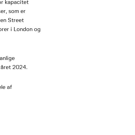
r kapacitet
ser, som er
len Street
orer i London og
anlige
råret 2024.
le af