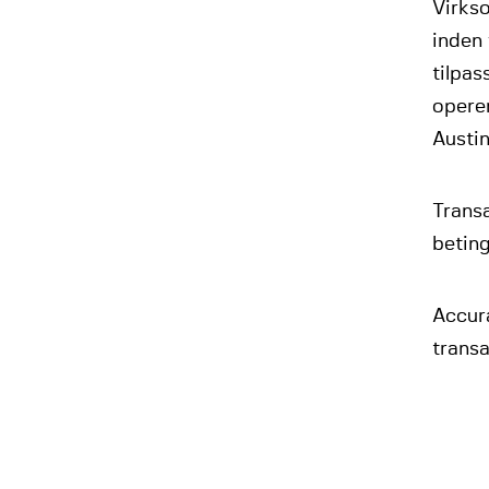
Virks
inden 
tilpas
opere
Austin
Trans
beting
Accura
transa