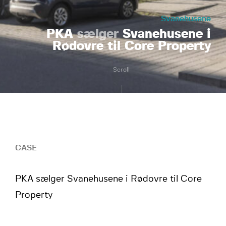
Svanehusene
PKA
sælger
Svanehusene i
Rødovre til Core Property
Scroll
CASE
PKA sælger Svanehusene i Rødovre til Core
Property