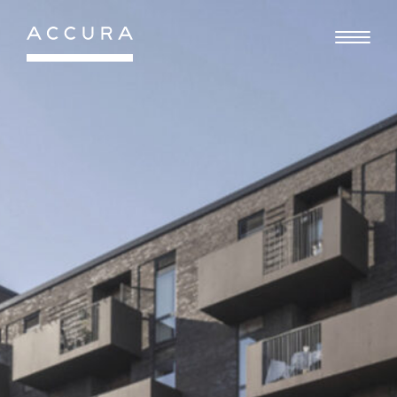
Gå
til
indhold