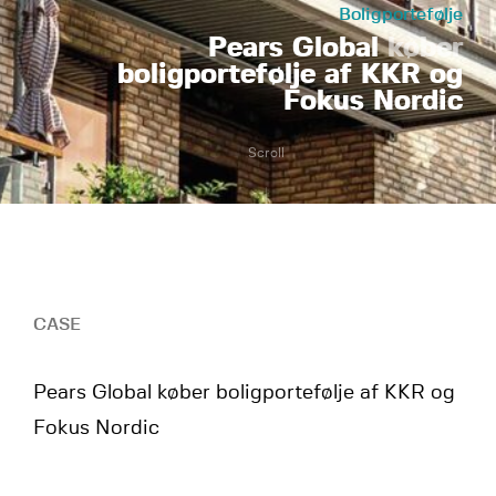
Boligportefølje
Pears Global
køber
boligportefølje af KKR og
Fokus Nordic
Scroll
CASE
Pears Global køber boligportefølje af KKR og
Fokus Nordic