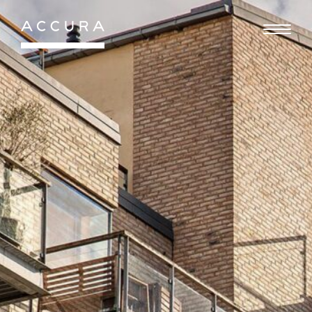
Gå
til
indhold