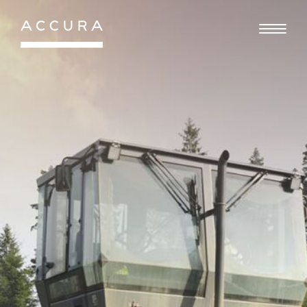
Gå
til
indhold