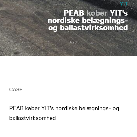
YIT
PEAB
køber
YIT's
nordiske belægnings-
og ballastvirksomhed
Scroll
CASE
PEAB køber YIT’s nordiske belægnings- og
ballastvirksomhed