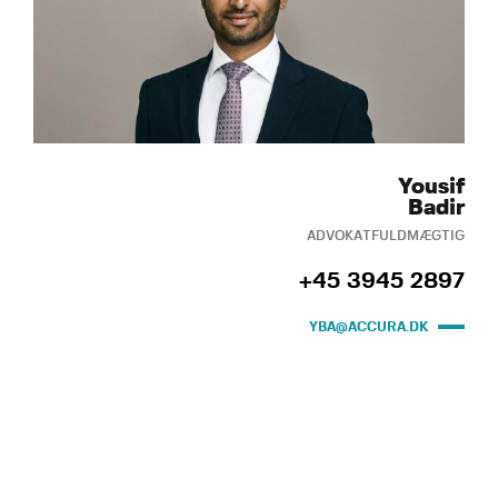
Yousif
Badir
ADVOKATFULDMÆGTIG
+45 3945 2897
YBA@ACCURA.DK