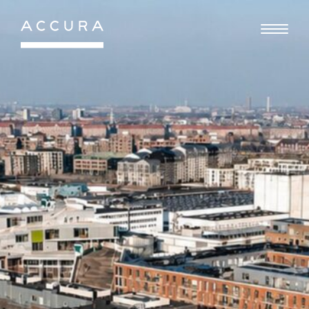
Gå
til
indhold