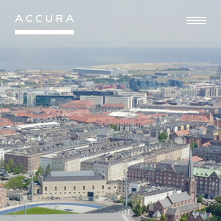
Gå
til
indhold