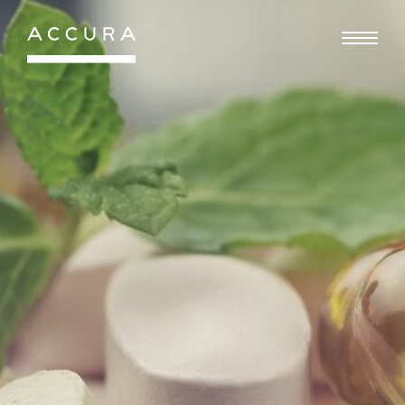
Gå
til
indhold