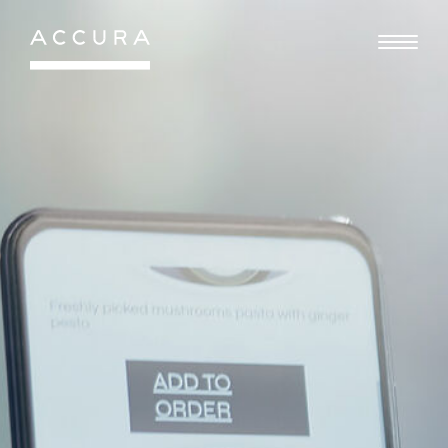
Gå
til
indhold