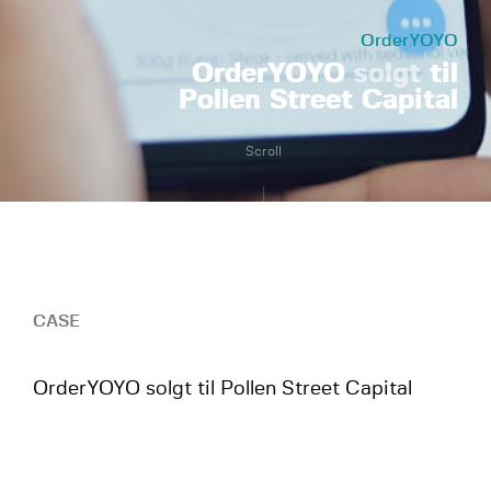
OrderYOYO
OrderYOYO
solgt
til
Pollen Street Capital
Scroll
CASE
OrderYOYO solgt til Pollen Street Capital