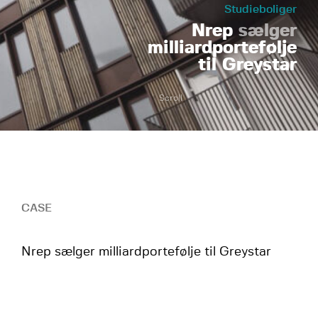
Studieboliger
Nrep
sælger
milliardportefølje
til Greystar
Scroll
CASE
Nrep sælger milliardportefølje til Greystar