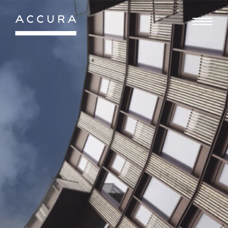
Gå
til
indhold