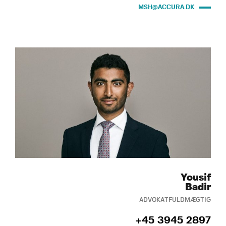
MSH@ACCURA.DK
Yousif
Badir
ADVOKATFULDMÆGTIG
+45 3945 2897