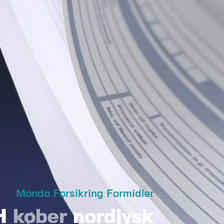
Mondo Forsikring Formidler
H
køber
nordjysk