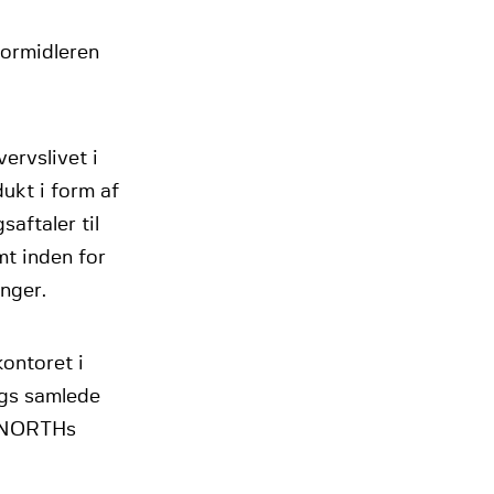
formidleren
ervslivet i
dukt i form af
aftaler til
t inden for
nger.
kontoret i
ngs samlede
d NORTHs