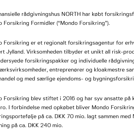
inansielle rådgivningshus NORTH har købt forsikrings
 Forsikring Formidler (“Mondo Forsikring”).
Forsikring er et regionalt forsikringsagentur for erhv
t Jylland. Virksomheden tilbyder et unikt all risk-pro
ersyede forsikringspakker og individuelle rådgivnings
ærksvirksomheder, entreprenører og kloakmestre sam
lhandel og med særlige ejendoms- og bygningsforsikri
Forsikring blev stiftet i 2016 og har syv ansatte på 
ro. I forbindelse med opkøbet bliver Mondo Forsikri
kringsportefølje på ca. DKK 70 mio. lagt sammen me
tning på ca. DKK 240 mio.