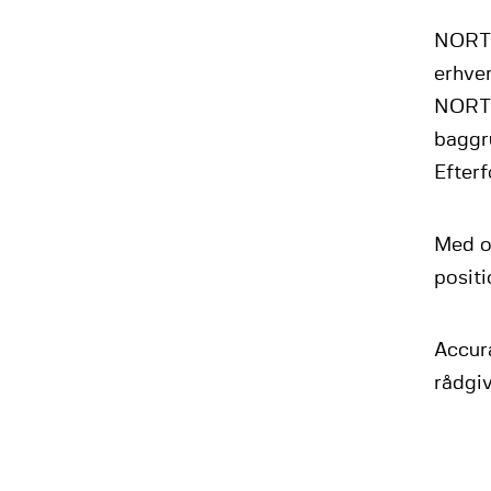
NORTH
erhver
NORTH
baggr
Efter
Med o
positi
Accur
rådgiv