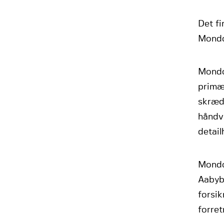
Det f
Mondo
Mondo 
primær
skrædd
håndv
detai
Mondo 
Aabyb
forsi
forre