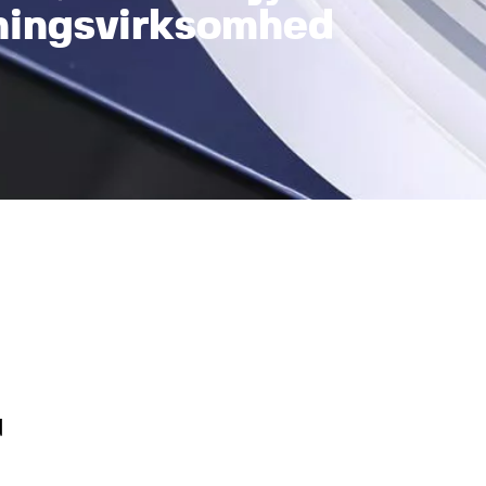
ningsvirksomhed
d