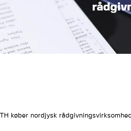
rådgiv
Scroll
H køber nordjysk rådgivningsvirksomhe