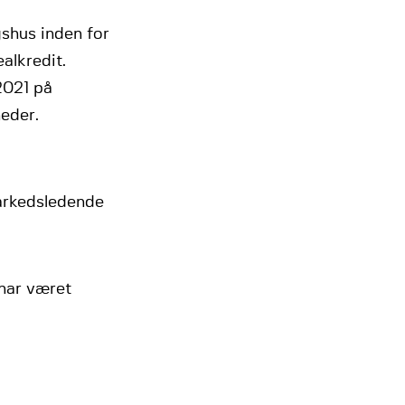
shus inden for
alkredit.
2021 på
eder.
arkedsledende
har været