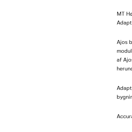
MT Høj
Adapt
Ajos b
modulb
af Ajo
herund
Adapt
bygnin
Accur