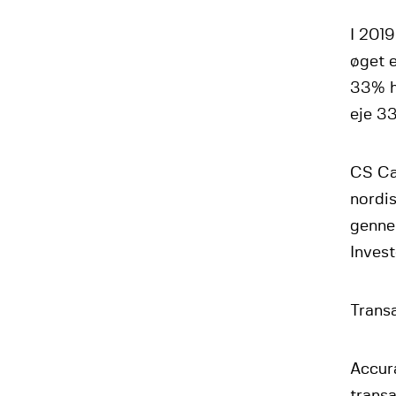
I 2019
øget e
33% hv
eje 3
CS Cap
nordi
genne
Invest
Trans
Accur