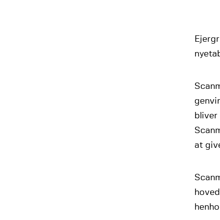
Ejergr
nyetab
Scanm
genvin
bliver
Scanme
at giv
Scanme
hoveds
henho