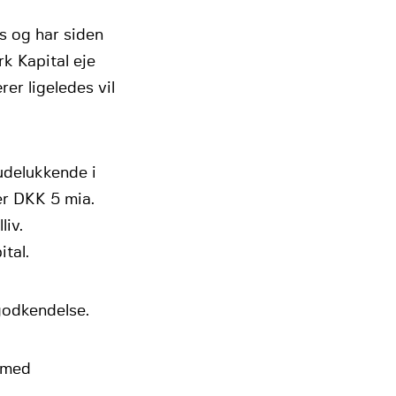
s og har siden
k Kapital eje
er ligeledes vil
udelukkende i
r DKK 5 mia.
iv.
tal.
godkendelse.
 med