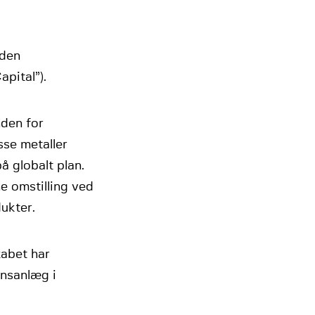
 den
pital”).
nden for
sse metaller
å globalt plan.
e omstilling ved
ukter.
kabet har
onsanlæg i