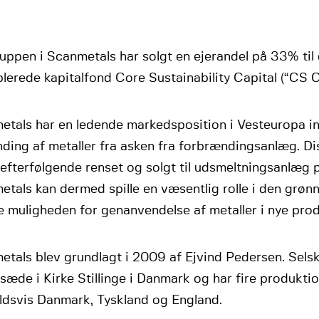
uppen i Scanmetals har solgt en ejerandel på 33% til
lerede kapitalfond Core Sustainability Capital (“CS Ca
etals har en ledende markedsposition i Vesteuropa i
ding af metaller fra asken fra forbrændingsanlæg. Di
 efterfølgende renset og solgt til udsmeltningsanlæg p
tals kan dermed spille en væsentlig rolle i den grønn
e muligheden for genanvendelse af metaller i nye prod
tals blev grundlagt i 2009 af Ejvind Pedersen. Sels
æde i Kirke Stillinge i Danmark og har fire produkti
ldsvis Danmark, Tyskland og England.