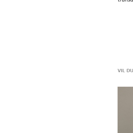
transa
VIL D