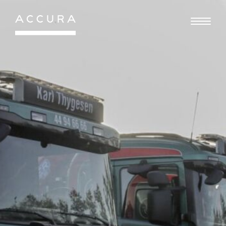
Gå
til
indhold