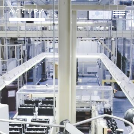
Gå
til
indhold