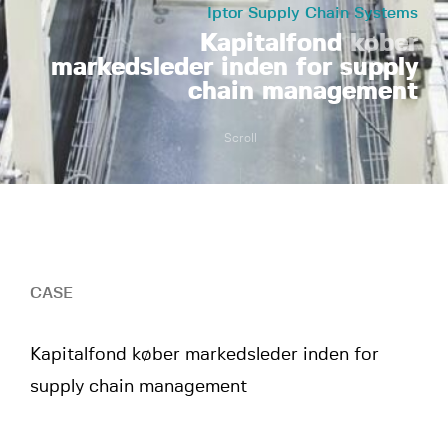
Iptor Supply Chain Systems
Kapitalfond
køber
markedsleder inden for supply
chain management
Scroll
CASE
Kapitalfond køber markedsleder inden for
supply chain management