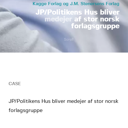
Kagge Forlag og J.M. Stenersens Forlag
JP/Politikens Hus bliver
medejer
af stor norsk
forlagsgruppe
Scroll
CASE
JP/Politikens Hus bliver medejer af stor norsk
forlagsgruppe