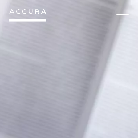
Gå
til
indhold