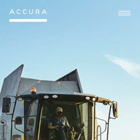
Gå
til
indhold