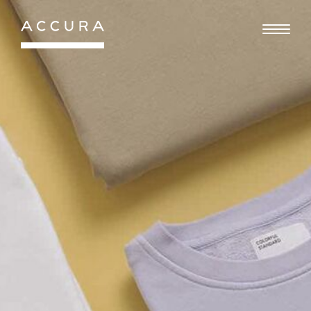
Gå
til
indhold