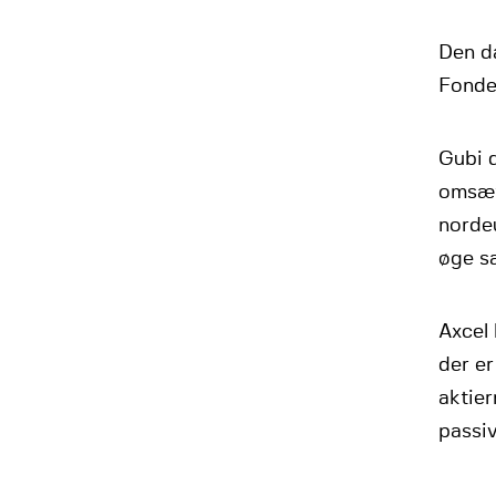
Den da
Fonde
Gubi 
omsæt
norde
øge sa
Axcel
der er
aktie
passiv