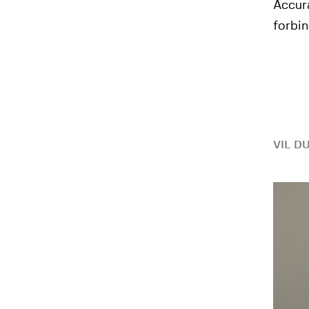
Accura
forbin
VIL D