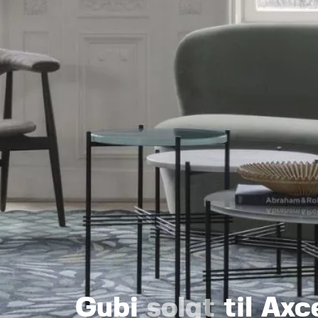
Gubi
solgt
til Axc