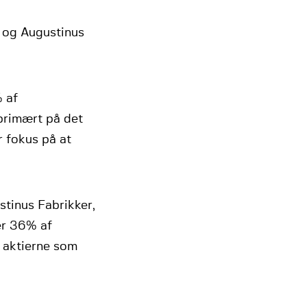
l og Augustinus
 af
primært på det
 fokus på at
tinus Fabrikker,
er 36% af
 aktierne som