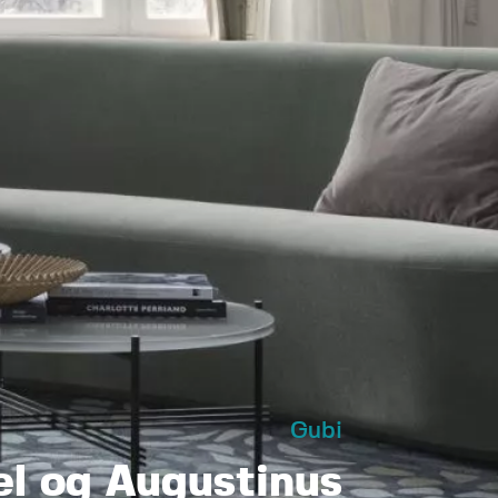
Gubi
el og Augustinus