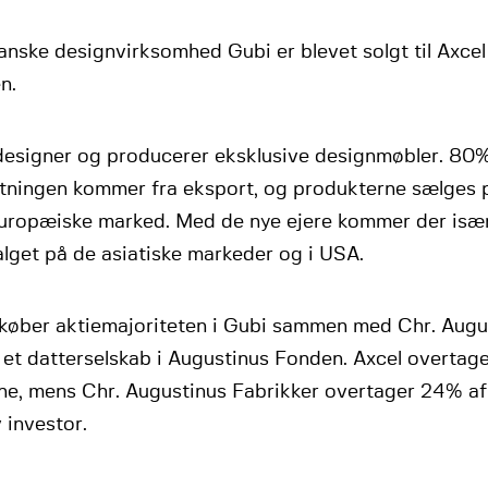
nske designvirksomhed Gubi er blevet solgt til Axce
n.
designer og producerer eksklusive designmøbler. 80%
ningen kommer fra eksport, og produkterne sælges 
uropæiske marked. Med de nye ejere kommer der især
lget på de asiatiske markeder og i USA.
 køber aktiemajoriteten i Gubi sammen med Chr. Augus
 et datterselskab i Augustinus Fonden. Axcel overtag
rne, mens Chr. Augustinus Fabrikker overtager 24% af
 investor.