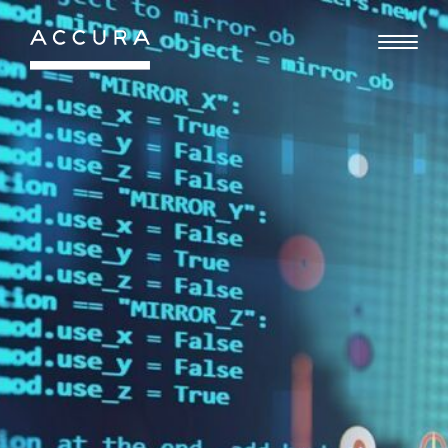
Gå
til
indhold