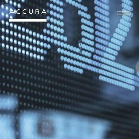
Gå
til
indhold