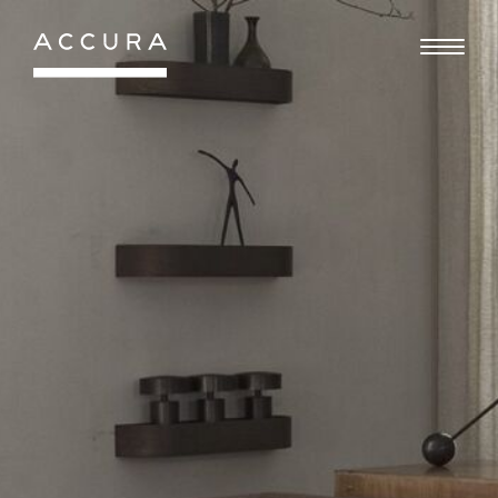
Gå
til
indhold