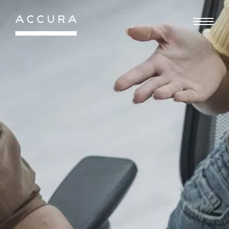
Gå
til
indhold