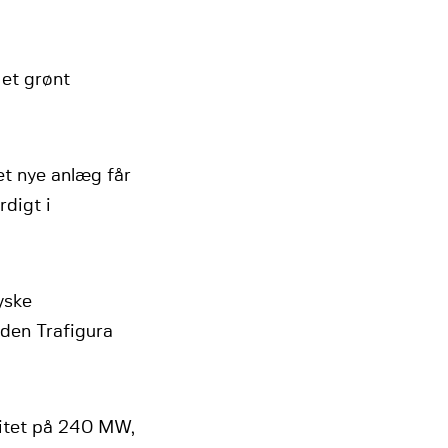
 et grønt
t nye anlæg får
rdigt i
yske
den Trafigura
citet på 240 MW,