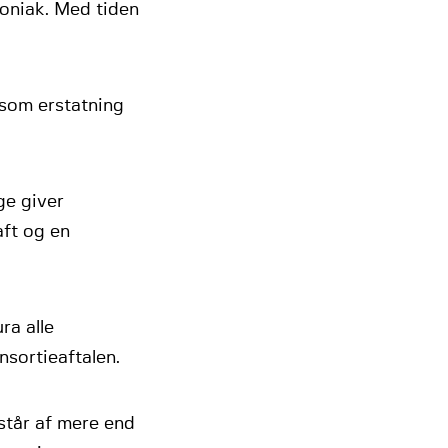
moniak. Med tiden
som erstatning
ge giver
ft og en
ra alle
sortieaftalen.
tår af mere end