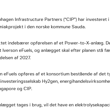
agen Infrastructure Partners (“CIP”) har investeret i
iakprojekt i den norske kommune Sauda.
ktet indebærer opførelsen af et Power-to-X-anlæg. De
 Iverson eFuels, og anlægget skal efter planen stå fæ
delsen af 2027.
n eFuels opføres af et konsortium bestående af det t
iinvesteringsselskab Hy2gen, energihandelsvirksomhe
ingapore og CIP.
lægget tages i brug, vil det have en elektrolysekapa