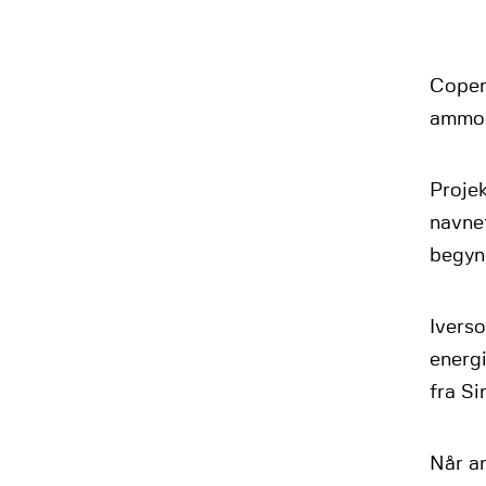
Copenh
ammon
Proje
navnet
begyn
Iverso
energ
fra S
Når an