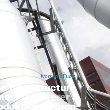
Iverson eFuels
 Infrastructure
tners
investerer
i
oduktion af grøn