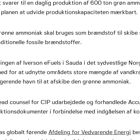
t svarer til en daglig produktion af 600 ton grøn am
t planen at udvide produktionskapaciteten mærkbart.
rønne ammoniak skal bruges som brændstof til skibe 
aditionelle fossile brændstoffer.
ingen af Iverson eFuels i Sauda i det sydvestlige Nor
hed for at udnytte områdets store mængde af vandkra
ngerende havn til at afskibe den grønne ammoniak.
ead counsel for CIP udarbejdede og forhandlede Accu
ktionsdokumenter i forbindelse med indgåelsen af kon
as globalt førende
Afdeling for Vedvarende Energi
bes