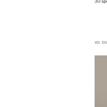
30 spe
VIL D