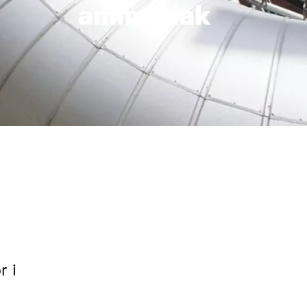
ammoniak
r i