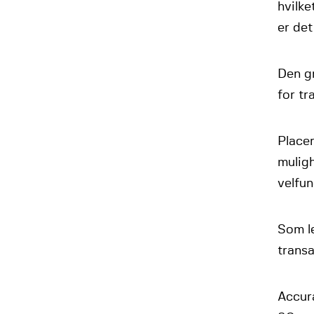
hvilke
er de
Den g
for tr
Placer
mulig
velfu
Som l
transa
Accur