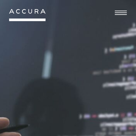
Gå
til
indhold