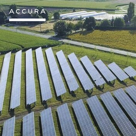
Gå
til
indhold