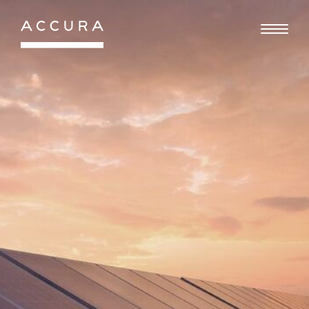
Gå
til
indhold