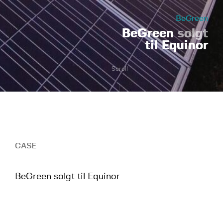
BeGreen
BeGreen
solgt
til Equinor
Scroll
CASE
BeGreen solgt til Equinor