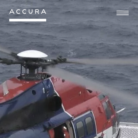
Gå
til
indhold