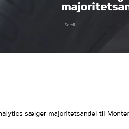
majoritetsan
Scroll
nalytics sælger majoritetsandel til Monte