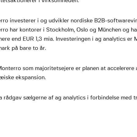
tetsaktionerer i virksomheden.
rro investerer i og udvikler nordiske B2B-softwarev
rro har kontorer i Stockholm, Oslo og München og ha
mere end EUR 1,3 mia. Investeringen i ag analytics er 
ark på bare to år.
nterro som majoritetsejere er planen at accelerere a
æiske ekspansion.
 rådgav sælgerne af ag analytics i forbindelse med t