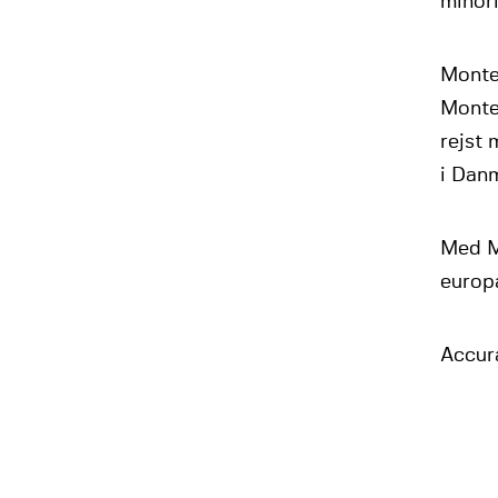
minori
Monte
Monte
rejst 
i Danm
Med Mo
europ
Accura