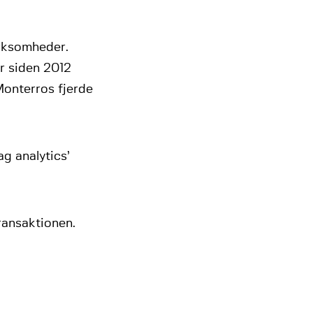
irksomheder.
r siden 2012
Monterros fjerde
g analytics’
ransaktionen.