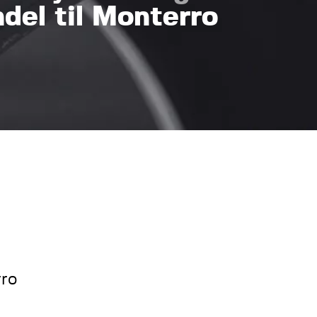
del til Monterro
rro