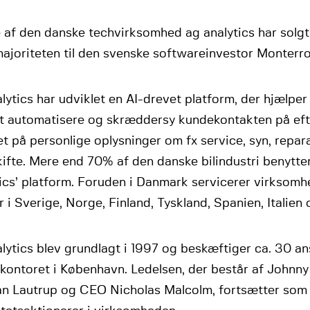
 af den danske techvirksomhed ag analytics har solgt
ajoriteten til den svenske softwareinvestor Monterro
lytics har udviklet en AI-drevet platform, der hjælper 
t automatisere og skræddersy kundekontakten på ef
t på personlige oplysninger om fx service, syn, repar
fte. Mere end 70% af den danske bilindustri benytter
ics’ platform. Foruden i Danmark servicerer virksomh
 i Sverige, Norge, Finland, Tyskland, Spanien, Italien
lytics blev grundlagt i 1997 og beskæftiger ca. 30 an
kontoret i København. Ledelsen, der består af Johnn
ian Lautrup og CEO Nicholas Malcolm, fortsætter som