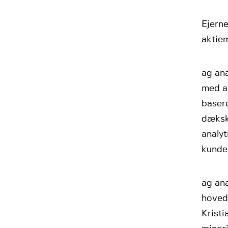
Ejerne
aktiem
ag ana
med a
basere
dækski
analyt
kunder
ag ana
hoved
Krist