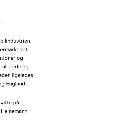
.
bilindustrien
termarkedet
ationer og
 allerede ag
eden ligeledes
 og England.
satte på
y Heinemann,