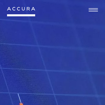
Gå
til
indhold