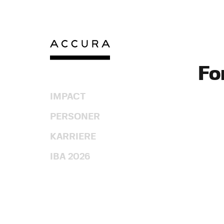
Gå
til
indhold
Fo
IMPACT
PERSONER
KARRIERE
IBA 2026