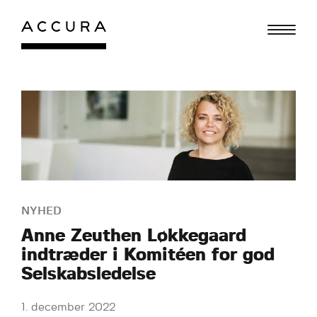
Gå
til
indhold
NYHED
Anne Zeuthen Løkkegaard
indtræder i Komitéen for god
Selskabsledelse
1. december 2022