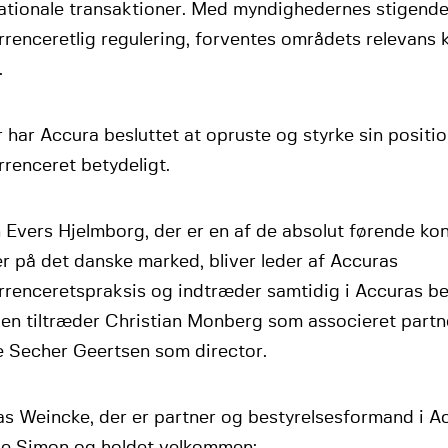
nationale transaktioner. Med myndighedernes stigend
renceretlig regulering, forventes områdets relevans k
.
 har Accura besluttet at opruste og styrke sin positio
renceret betydeligt.
Evers Hjelmborg, der er en af de absolut førende ko
er på det danske marked, bliver leder af Accuras
renceretspraksis og indtræder samtidig i Accuras be
en tiltræder Christian Monberg som associeret partne
e Secher Geertsen som director.
 Weincke, der er partner og bestyrelsesformand i Acc
de Simon og holdet velkommen: