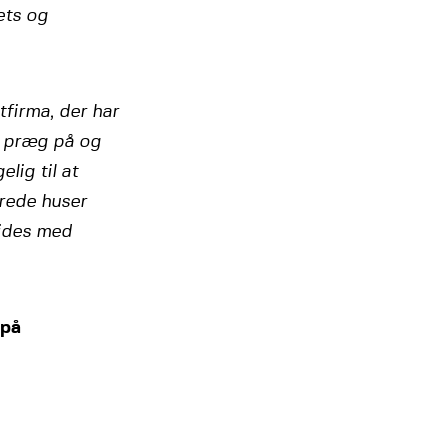
ets og
tfirma, der har
it præg på og
lig til at
erede huser
vides med
 på