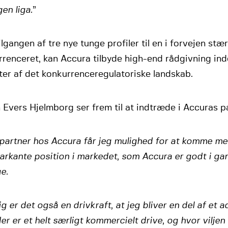
gen liga.
”
lgangen af tre nye tunge profiler til en i forvejen stæ
renceret, kan Accura tilbyde high-end rådgivning inde
er af det konkurrenceregulatoriske landskab.
Evers Hjelmborg ser frem til at indtræde i Accuras p
artner hos Accura får jeg mulighed for at komme me
arkante position i markedet, som Accura er godt i ga
e.
g er det også en drivkraft, at jeg bliver en del af et 
er er et helt særligt kommercielt drive, og hvor viljen o