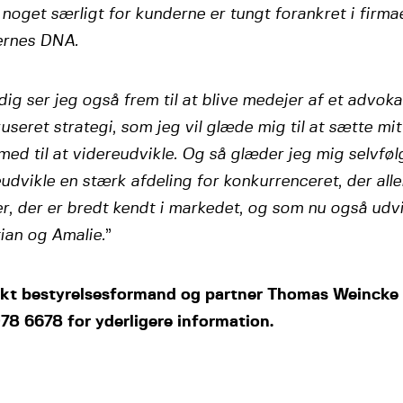
noget særligt for kunderne er tungt forankret i firma
ernes DNA.
ig ser jeg også frem til at blive medejer af et advoka
useret strategi, som jeg vil glæde mig til at sætte m
ed til at videreudvikle. Og så glæder jeg mig selvfølge
udvikle en stærk afdeling for konkurrenceret, der all
er, der er bredt kendt i markedet, og som nu også ud
ian og Amalie.
”
kt bestyrelsesformand og partner Thomas Weincke
078 6678 for yderligere information.