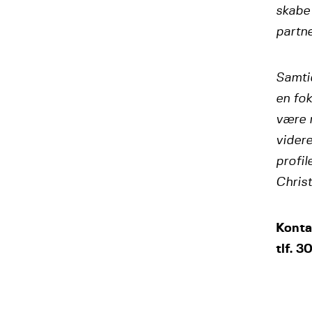
skabe 
partn
Samtid
en fok
være m
videre
profil
Christ
Konta
tlf. 3