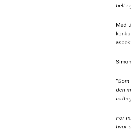
helt e
Med ti
konkur
aspekt
Simon 
”
Som p
den m
indtag
For mi
hvor d