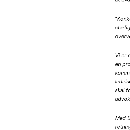
”
Konku
stadig
overve
Vi er 
en pro
komme
ledels
skal 
advok
Med Si
retnin