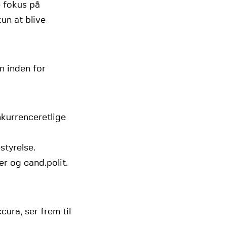
e fokus på
un at blive
n inden for
nkurrenceretlige
styrelse.
r og cand.polit.
ura, ser frem til