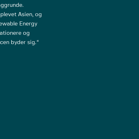
aggrunde.
oplevet Asien, og
enewable Energy
tationere og
ncen byder sig.
“