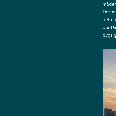
måder 
Derudo
det ud
opstår
dygtig