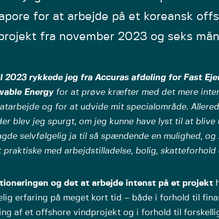
apore for at arbejde på et koreansk off
projekt fra november 2023 og seks mån
il 2023 rykkede jeg fra Accuras afdeling for Fast Ej
able Energy
for at prøve kræfter med det mere inter
tarbejde og for at udvide mit specialområde. Allered
r blev jeg spurgt, om jeg kunne have lyst til at blive
gde selvfølgelig ja til så spændende en mulighed, og
t praktiske med arbejdstilladelse, bolig, skatteforhold 
tioneringen og det at arbejde intenst på et projekt
h
lig erfaring på meget kort tid – både i forhold til fin
ing af et offshore vindprojekt og i forhold til forskell