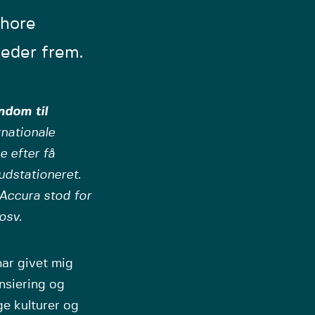
shore
eder frem.
endom til
nationale
e efter få
 udstationeret.
 Accura stod for
osv.
ar givet mig
ansiering og
ige kulturer og