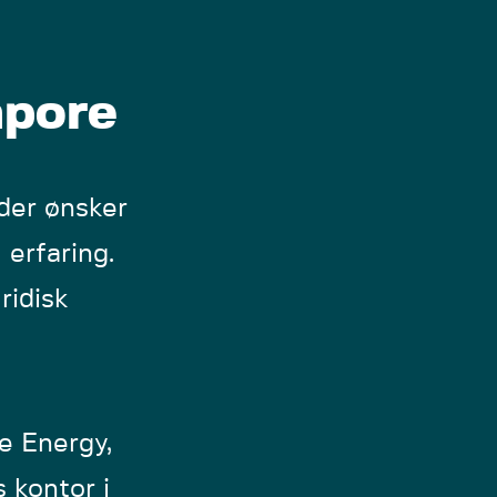
apore
der ønsker
 erfaring.
ridisk
e Energy,
 kontor i