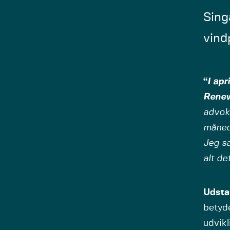
Sing
vind
“
I apr
Renew
advoka
månede
Jeg sa
alt de
Udsta
betyde
udvikl