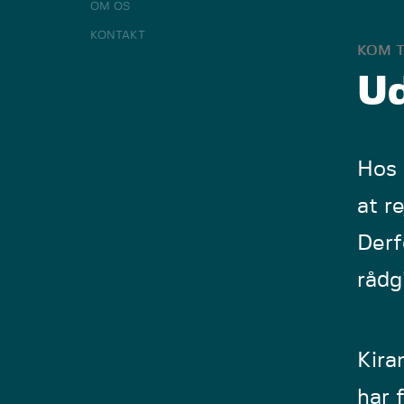
OM OS
KONTAKT
KOM T
Ud
Hos 
at r
Derf
rådg
Kira
har 