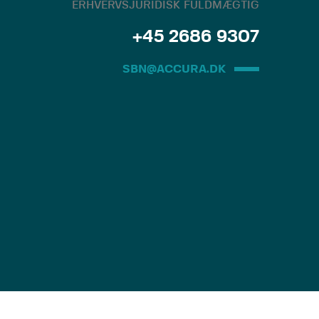
ERHVERVSJURIDISK FULDMÆGTIG
+45 2686 9307
SBN@ACCURA.DK