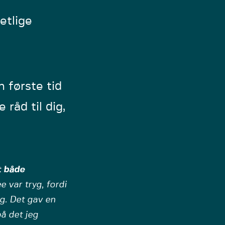
etlige
n første tid
åd til dig,
t både
e var tryg, fordi
ag. Det gav en
på det jeg