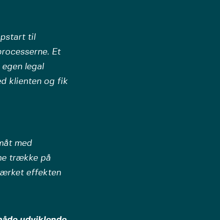
start til
 processerne. Et
 egen legal
d klienten og fik
småt med
ne trække på
 mærket effekten
 både udviklende