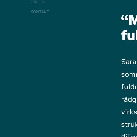
OM OS
KONTAKT
“M
fu
Sara
somm
fuld
rådg
virk
stru