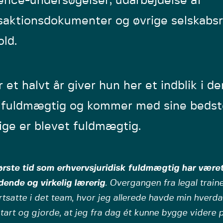
gence-undersøgelser, udarbejdelse af
saktionsdokumenter og øvrige selskabsr
old.
r et halvt år giver hun her et indblik i de
fuldmægtig og kommer med sine bedste r
lige er blevet fuldmægtig.
ørste tid som erhvervsjuridisk fuldmægtig har være
ende og virkelig lærerig
. Overgangen fra legal traine
rtsatte i det team, hvor jeg allerede havde min hverd
start og gjorde, at jeg fra dag ét kunne bygge videre 