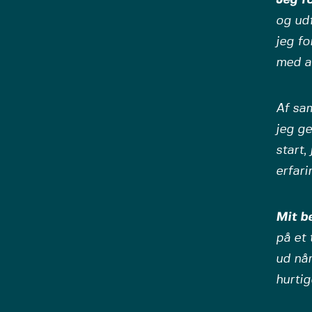
og ud
jeg fo
med at
Af sa
jeg ge
start,
erfari
Mit be
på et 
ud når
hurtig