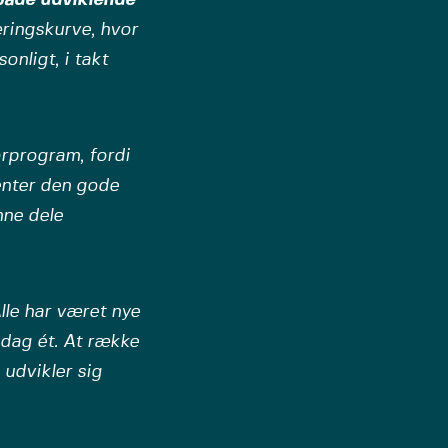
ringskurve, hvor
onligt, i takt
rprogram, fordi
enter den gode
nne dele
lle har været nye
 dag ét. At række
 udvikler sig