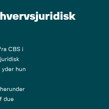
hvervsjuridisk
fra CBS i
uridisk
 yder hun
 herunder
af due