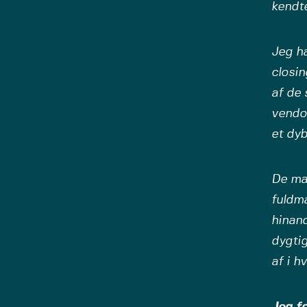
kendte
Jeg ha
closin
af de 
vendor
et dyb
De ma
fuldm
hinan
dygtig
af i h
Jeg f