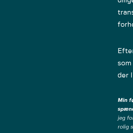
dili
tran
forh
Efte
som 
der 
Min f
spænd
jeg fo
rolig 