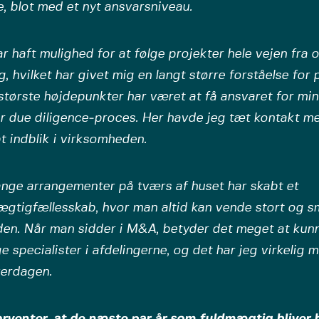
, blot med et nyt ansvarsniveau.
r haft mulighed for at følge projekter hele vejen fra op
g, hvilket har givet mig en langt større forståelse for
største højdepunkter har været at få ansvaret for min
 due diligence‑proces. Her havde jeg tæt kontakt me
t indblik i virksomheden.
nge arrangementer på tværs af huset har skabt et
ægtigfællesskab, hvor man altid kan vende stort og 
den. Når man sidder i M&A, betyder det meget at kun
e specialister i afdelingerne, og det har jeg virkelig
verdagen.
orventer, at de næste par år som fuldmægtig bliver