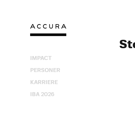
Gå
til
indhold
St
IMPACT
PERSONER
KARRIERE
IBA 2026