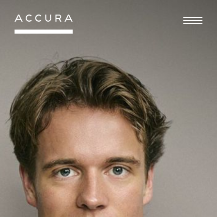
Gå
til
indhold