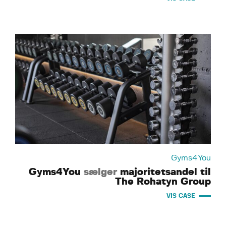
Gyms4You
Gyms4You
sælger
majoritetsandel til
The Rohatyn Group
VIS CASE