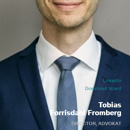
LinkedIn
Download Vcard
Tobias
Førrisdahl Fromberg
DIRECTOR, ADVOKAT