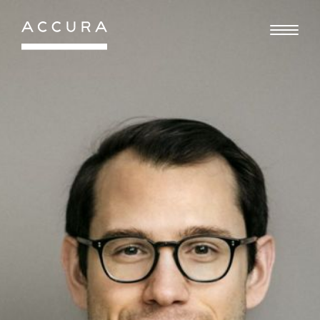
Gå
til
indhold