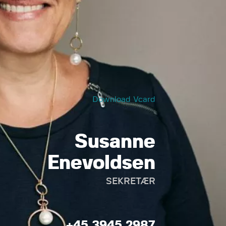
Download Vcard
Susanne
Enevoldsen
SEKRETÆR
+45 3945 2987