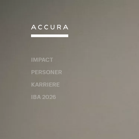
Gå
til
indhold
IMPACT
PERSONER
KARRIERE
IBA 2026